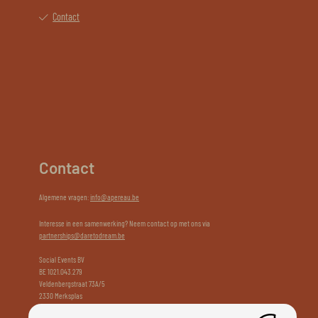
Contact
Contact
Algemene vragen:
info@apereau.be
Interesse in een samenwerking? Neem contact op met ons via
partnerships@daretodream.be
Social Events BV
BE 1021.043.279
Veldenbergstraat 73A/5
2330 Merksplas