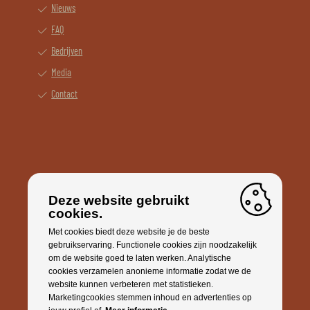
Nieuws
FAQ
Bedrijven
Media
Contact
Deze website gebruikt
cookies.
Met cookies biedt deze website je de beste
Contact
gebruikservaring. Functionele cookies zijn noodzakelijk
om de website goed te laten werken. Analytische
Algemene vragen:
info@apereau.be
cookies verzamelen anonieme informatie zodat we de
website kunnen verbeteren met statistieken.
Interesse in een samenwerking? Neem contact op met ons via
Marketingcookies stemmen inhoud en advertenties op
partnerships@daretodream.be