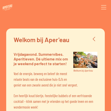
Welkom bij Aper'eau
Vrijdagavond. Summervibes.
Aperitieven. Dé ultieme mix om
je weekend perfect te starten!
Welkom bij Aper'eau
Voel de energie, beweeg en beleef de meest
relaxte beats van de exclusieve huis-DJ’s en
geniet van een zwoele avond die je niet snel vergeet.
Een heerlijk koud biertje, feestelijke bubbels of een verfrissende
cocktail – klink samen met je vrienden op het goede leven en een
wondermooie week!