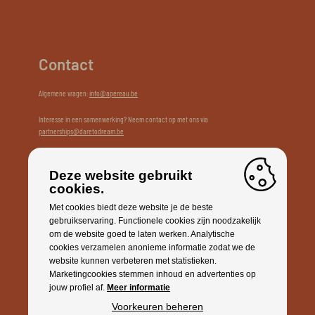
Contact
Algemene vragen:
info@apereau.be
Interesse in een samenwerking? Neem contact op met ons via
partnerships@daretodream.be
Social Events BV
BE 1021.043.279
Deze website gebruikt
Veldenbergstraat 73A/5
cookies.
2330 Merksplas
Met cookies biedt deze website je de beste
gebruikservaring. Functionele cookies zijn noodzakelijk
om de website goed te laten werken. Analytische
cookies verzamelen anonieme informatie zodat we de
website kunnen verbeteren met statistieken.
Marketingcookies stemmen inhoud en advertenties op
jouw profiel af.
Meer informatie
Voorkeuren beheren